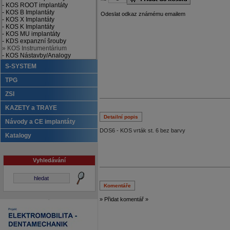
- KOS ROOT implantáty
- KOS B Implantáty
Odeslat odkaz známému emailem
- KOS X Implantáty
- KOS K Implantáty
- KOS MU implantáty
- KDS expanzní šrouby
» KOS Instrumentárium
- KOS Nástavby/Analogy
S-SYSTEM
TPG
ZSI
KAZETY a TRAYE
Detailní popis
Návody a CE implantáty
DOS6 - KOS vrták st. 6 bez barvy
Katalogy
Vyhledávání
Komentáře
» Přidat komentář »