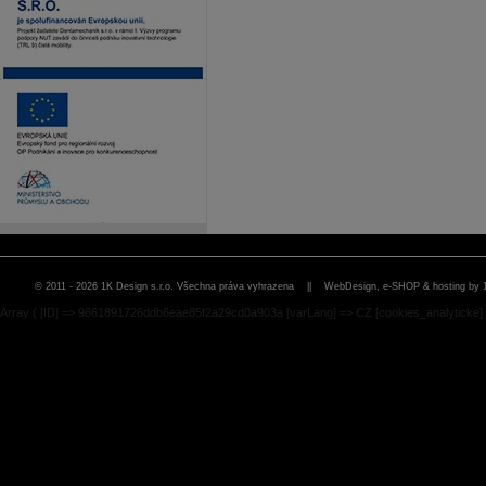
© 2011 - 2026 1K Design s.r.o. Všechna práva vyhrazena ||
WebDesign, e-SHOP & hosting by 
Array ( [ID] => 9861891726ddb6eae85f2a29cd0a903a [varLang] => CZ [cookies_analyticke] 