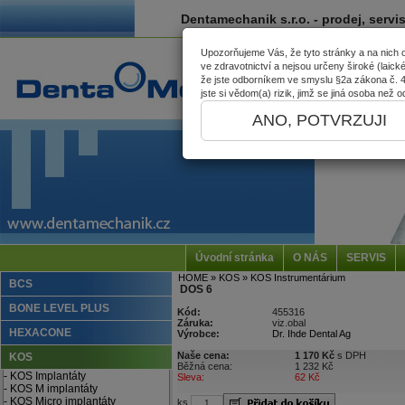
Dentamechanik s.r.o. - prodej, servi
Upozorňujeme Vás, že tyto stránky a na nich
ve zdravotnictví a nejsou určeny široké (laick
že jste odborníkem ve smyslu §2a zákona č. 40
jste si vědom(a) rizik, jimž se jiná osoba než
ANO, POTVRZUJI
Úvodní stránka
O NÁS
SERVIS
HOME
» KOS
» KOS Instrumentárium
BCS
DOS 6
BONE LEVEL PLUS
Kód:
455316
Záruka:
viz.obal
HEXACONE
Výrobce:
Dr. Ihde Dental Ag
Naše cena:
1 170 Kč
s DPH
KOS
Běžná cena:
1 232 Kč
- KOS Implantáty
Sleva:
62 Kč
- KOS M implantáty
- KOS Micro implantáty
ks