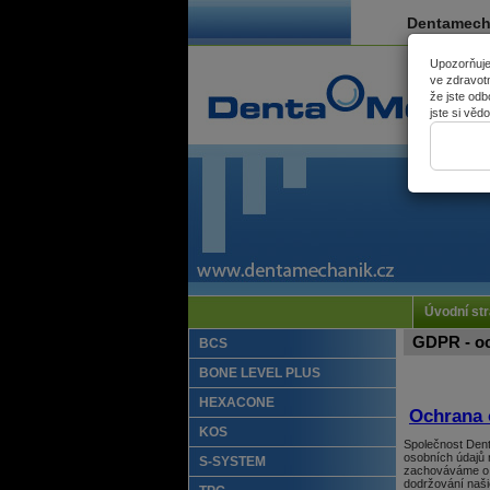
Dentamechan
Upozorňuje
ve zdravotn
že jste odb
jste si věd
Úvodní st
GDPR - oc
BCS
BONE LEVEL PLUS
HEXACONE
Ochrana 
KOS
Společnost Dent
osobních údajů 
S-SYSTEM
zachováváme o n
dodržování naši