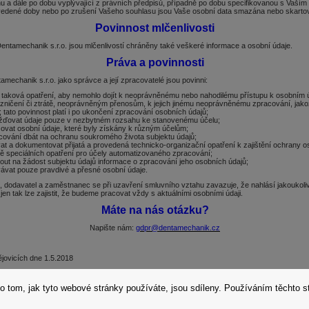
u a dále po dobu vyplývající z právních předpisů, případně po dobu specifikovanou s Vaší
vedené doby nebo po zrušení Vašeho souhlasu jsou Vaše osobní data smazána nebo skarto
Povinnost mlčenlivosti
Dentamechanik s.r.o. jsou mlčenlivostí chráněny také veškeré informace a osobní údaje.
Práva a povinnosti
mechanik s.r.o. jako správce a její zpracovatelé jsou povinni:
t taková opatření, aby nemohlo dojít k neoprávněnému nebo nahodilému přístupu k osobním ú
zničení či ztrátě, neoprávněným přenosům, k jejich jinému neoprávněnému zpracování, jakož
; tato povinnost platí i po ukončení zpracování osobních údajů;
ďovat údaje pouze v nezbytném rozsahu ke stanovenému účelu;
ovat osobní údaje, které byly získány k různým účelům;
acování dbát na ochranu soukromého života subjektu údajů;
at a dokumentovat přijatá a provedená technicko-organizační opatření k zajištění ochrany o
ně speciálních opatření pro účely automatizovaného zpracování;
out na žádost subjektu údajů informace o zpracování jeho osobních údajů;
ávat pouze pravdivé a přesné osobní údaje.
 dodavatel a zaměstnanec se při uzavření smluvního vztahu zavazuje, že nahlásí jakoukol
jen tak lze zajistit, že budeme pracovat vždy s aktuálními osobními údaji.
Máte na nás otázku?
Napište nám:
gdpr@dentamechanik.cz
jovicích dne 1.5.2018
o tom, jak tyto webové stránky používáte, jsou sdíleny. Používáním těchto s