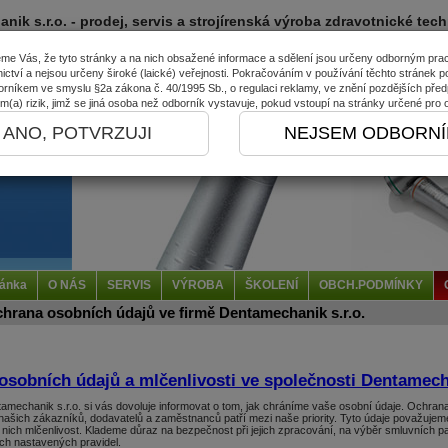
ik s.r.o. - prodej, servis a strojírenská výroba zdravotnické tec
me Vás, že tyto stránky a na nich obsažené informace a sdělení jsou určeny odborným pr
ictví a nejsou určeny široké (laické) veřejnosti. Pokračováním v používání těchto stránek po
orníkem ve smyslu §2a zákona č. 40/1995 Sb., o regulaci reklamy, ve znění pozdějších před
om(a) rizik, jimž se jiná osoba než odborník vystavuje, pokud vstoupí na stránky určené pro 
ANO, POTVRZUJI
NEJSEM ODBORNÍ
ránka
O NÁS
SERVIS
VÝROBA
ŠKOLENÍ
OBCH.PODMÍNKY
hrana osobních údajů ve firmě Dentamechanik s.r.o.
osobních údajů a mlčenlivosti ve společnosti Dentamecha
amechanik s.r.o. si vás dovoluje informovat o tom, jak chráníme vaše osobní údaje. Ochran
našich zákazníků, dodavatelů a zaměstnanců patří mezi naše priority. Tyto údaje považuje
ich mlčenlivost. Klademe důraz na bezpečnost při jejich zpracování, na výběr smluvních par
ch nastavených pravidel.