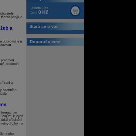
Celkem 0 Ks
0 Kč
Cena
odavatele.
těchto údajů je
Stará se o vás
užeb a
Doporučujeme
la dobrovolné a
odvolat.
, pracovní
apř. obchodní
 řízení a
ny osobních
údajů
áme
informačním
dajům, k jejich
daji při plnění
motných, tak i o
zájemného