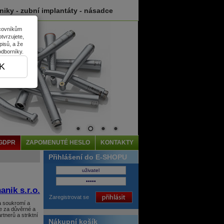
hniky - zubní implantáty - násadce
acovníkům
tvrzujete,
pisů, a že
odborníky.
K
GDPR
ZAPOMENUTÉ HESLO
KONTAKTY
Přihlášení do E-SHOPU
nik s.r.o.
Zaregistrovat se
a soukromí a
me za důvěrné a
tnerů a striktní
Nákupní košík