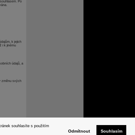
m souhlasem. Po
vána.
dajům, k jejich
 i k jinému
sobních údajů, a
iv změnu svých
tránek souhlasíte s použitím
Odmítnout
Souhlasím