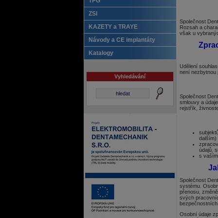
TPG
ZSI
Společnost Dent
KAZETY a TRAYE
Rozsah a charak
však u vybranýc
Návody a CE implantáty
Zpra
Katalogy
Udělení souhlas
není nezbytnou 
Vyhledávání
Společnost Dent
smlouvy a údaje
rejstřík, živnost
subjekt
dalším)
zpracov
údajů, 
s vaším
Ja
Společnost Den
systému. Osobní
přenosu, změně č
svých pracovníc
bezpečnostních 
Osobní údaje zp