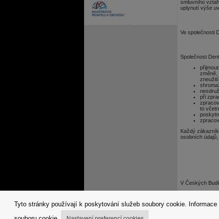
smluvního vztah
uplynutí výše u
Ve společnosti 
Společnost Denta
přijmou
změně, 
zneužití
shromaž
nesdruž
při zpr
zpracov
to včet
poskytn
zpracov
Každý zákazník,
osobních údajů, 
V Českých Budě
Tyto stránky používají k poskytování služeb soubory cookie. Informace 
souboru cookie.
Nastavení preferencí cookies