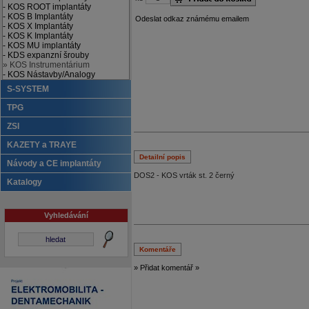
- KOS ROOT implantáty
- KOS B Implantáty
Odeslat odkaz známému emailem
- KOS X Implantáty
- KOS K Implantáty
- KOS MU implantáty
- KDS expanzní šrouby
» KOS Instrumentárium
- KOS Nástavby/Analogy
S-SYSTEM
TPG
ZSI
KAZETY a TRAYE
Detailní popis
Návody a CE implantáty
DOS2 - KOS vrták st. 2 černý
Katalogy
Vyhledávání
Komentáře
» Přidat komentář »