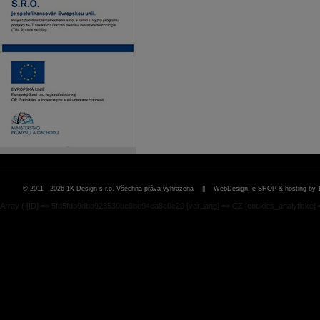
© 2011 - 2026 1K Design s.r.o. Všechna práva vyhrazena ||
WebDesign, e-SHOP & hosting by 
Array ( [ID] => 5fd5fdb9dbb923530bc0be94ca8a0c20 [varLang] => CZ [cookies_analyticke] 