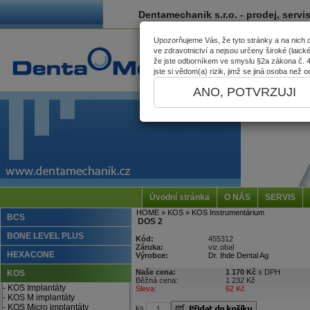
Dentamechanik s.r.o. - prodej, servi
Upozorňujeme Vás, že tyto stránky a na nich
ve zdravotnictví a nejsou určeny široké (laick
že jste odborníkem ve smyslu §2a zákona č. 40
jste si vědom(a) rizik, jimž se jiná osoba než
ANO, POTVRZUJI
Úvodní stránka
O NÁS
SERVIS
HOME
» KOS
» KOS Instrumentárium
BCS
DOS 2
BONE LEVEL PLUS
Kód:
455312
Záruka:
viz.obal
HEXACONE
Výrobce:
Dr. Ihde Dental Ag
Naše cena:
1 170 Kč
s DPH
KOS
Běžná cena:
1 232 Kč
- KOS Implantáty
Sleva:
62 Kč
- KOS M implantáty
- KOS Micro implantáty
ks