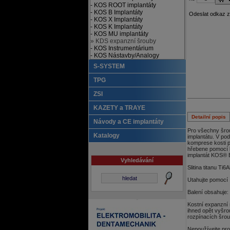
- KOS ROOT implantáty
- KOS B Implantáty
Odeslat odkaz 
- KOS X Implantáty
- KOS K Implantáty
- KOS MU implantáty
» KDS expanzní šrouby
- KOS Instrumentárium
- KOS Nástavby/Analogy
S-SYSTEM
TPG
ZSI
KAZETY a TRAYE
Detailní popis
Návody a CE implantáty
Pro všechny šrou
Katalogy
implantátu. V p
komprese kosti p
hřebene pomocí 
implantát KOS® B
Vyhledávání
Slitina titanu Ti
Utahujte pomocí
Balení obsahuje: 
Kostní expanzní
ihned opět vyšro
rozpínacích šroub
Nepoužívejte pro