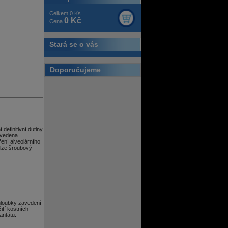
Celkem 0 Ks
0 Kč
Cena
Stará se o vás
Doporučujeme
definitivní dutiny
ovedena
ení alveolárního
 lze šroubový
hloubky zavedení
tí kostních
antátu.