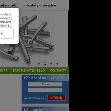
hniky - zubní implantáty - násadce
acovníkům
tvrzujete,
pisů, a že
odborníky.
K
GDPR
ZAPOMENUTÉ HESLO
KONTAKTY
Přihlášení do E-SHOPU
Zaregistrovat se
Nákupní košík