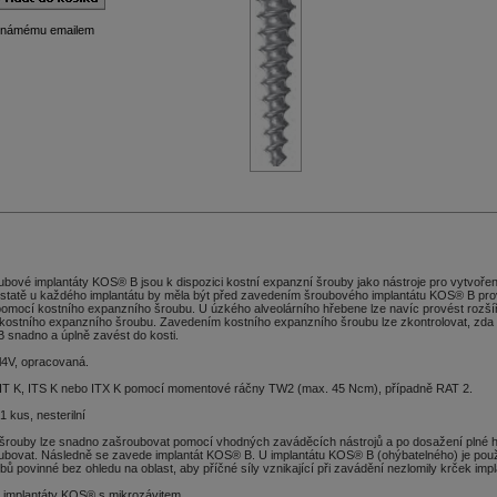
známému emailem
bové implantáty KOS® B jsou k dispozici kostní expanzní šrouby jako nástroje pro vytvoření 
odstatě u každého implantátu by měla být před zavedením šroubového implantátu KOS® B pr
omocí kostního expanzního šroubu. U úzkého alveolárního hřebene lze navíc provést rozšíř
kostního expanzního šroubu. Zavedením kostního expanzního šroubu lze zkontrolovat, zda
 snadno a úplně zavést do kosti.
6Al4V, opracovaná.
 IT K, ITS K nebo ITX K pomocí momentové ráčny TW2 (max. 45 Ncm), případně RAT 2.
1 kus, nesterilní
 šrouby lze snadno zašroubovat pomocí vhodných zaváděcích nástrojů a po dosažení plné 
ubovat. Následně se zavede implantát KOS® B. U implantátu KOS® B (ohýbatelného) je použi
ů povinné bez ohledu na oblast, aby příčné síly vznikající při zavádění nezlomily krček impl
 implantáty KOS® s mikrozávitem.