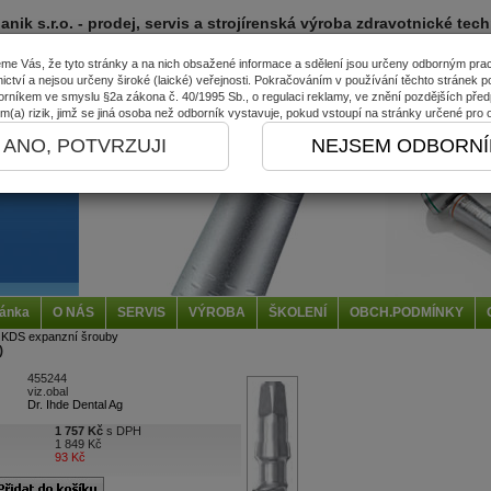
ik s.r.o. - prodej, servis a strojírenská výroba zdravotnické tec
me Vás, že tyto stránky a na nich obsažené informace a sdělení jsou určeny odborným pr
ictví a nejsou určeny široké (laické) veřejnosti. Pokračováním v používání těchto stránek po
orníkem ve smyslu §2a zákona č. 40/1995 Sb., o regulaci reklamy, ve znění pozdějších před
om(a) rizik, jimž se jiná osoba než odborník vystavuje, pokud vstoupí na stránky určené pro 
ANO, POTVRZUJI
NEJSEM ODBORNÍ
ránka
O NÁS
SERVIS
VÝROBA
ŠKOLENÍ
OBCH.PODMÍNKY
KDS expanzní šrouby
)
455244
viz.obal
Dr. Ihde Dental Ag
1 757 Kč
s DPH
1 849 Kč
93 Kč