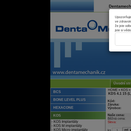
Dentamechan
Upozorňuje
ve zdravotn
že jste odb
jste si věd
Úvodní st
HOME
» KOS
» 
BCS
KDS 4.1 15 (L
BONE LEVEL PLUS
Kód:
Záruka:
HEXACONE
Výrobce:
Naše cena:
KOS
Běžná cena:
- KOS Implantáty
Sleva:
- KOS M implantáty
- KOS Micro implantáty
ks