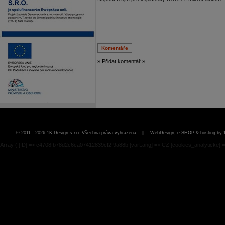
Komentáře
» Přidat komentář »
© 2011 - 2026 1K Design s.r.o. Všechna práva vyhrazena ||
WebDesign, e-SHOP & hosting by 
Array ( [ID] => c4708fb78d2c6ca07412839cf2f9a88b [varLang] => CZ [cookies_analyticke] =