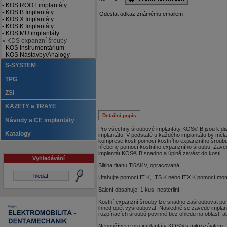
- KOS ROOT implantáty
- KOS B Implantáty
Odeslat odkaz známému emailem
- KOS X Implantáty
- KOS K Implantáty
- KOS MU implantáty
» KDS expanzní šrouby
- KOS Instrumentárium
- KOS Nástavby/Analogy
S-SYSTEM
TPG
ZSI
KAZETY a TRAYE
Detailní popis
Návody a CE implantáty
Pro všechny šroubové implantáty KOS® B jsou k dispo
Katalogy
implantátu. V podstatě u každého implantátu by mě
komprese kosti pomocí kostního expanzního šroubu. 
hřebene pomocí kostního expanzního šroubu. Zaved
implantát KOS® B snadno a úplně zavést do kosti.
Vyhledávání
Slitina titanu Ti6Al4V, opracovaná.
Utahujte pomocí IT K, ITS K nebo ITX K pomocí m
Balení obsahuje: 1 kus, nesterilní
Kostní expanzní šrouby lze snadno zašroubovat po
ihned opět vyšroubovat. Následně se zavede implan
rozpínacích šroubů povinné bez ohledu na oblast, aby
Nepoužívejte pro implantáty KOS® s mikrozávitem.