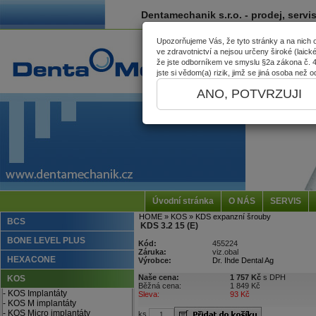
Dentamechanik s.r.o. - prodej, servi
Upozorňujeme Vás, že tyto stránky a na nich
ve zdravotnictví a nejsou určeny široké (laick
že jste odborníkem ve smyslu §2a zákona č. 40
jste si vědom(a) rizik, jimž se jiná osoba než
ANO, POTVRZUJI
Úvodní stránka
O NÁS
SERVIS
HOME
» KOS
» KDS expanzní šrouby
BCS
KDS 3.2 15 (E)
BONE LEVEL PLUS
Kód:
455224
Záruka:
viz.obal
HEXACONE
Výrobce:
Dr. Ihde Dental Ag
Naše cena:
1 757 Kč
s DPH
KOS
Běžná cena:
1 849 Kč
- KOS Implantáty
Sleva:
93 Kč
- KOS M implantáty
- KOS Micro implantáty
ks