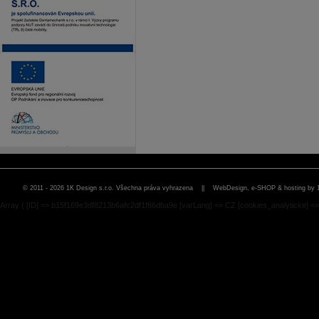
© 2011 - 2026 1K Design s.r.o. Všechna práva vyhrazena ||
WebDesign, e-SHOP & hosting by 
Array ( [ID] => b15f169e3df8213b6afc2df1f86dba9e [varLang] => CZ [cookies_analyticke] =>