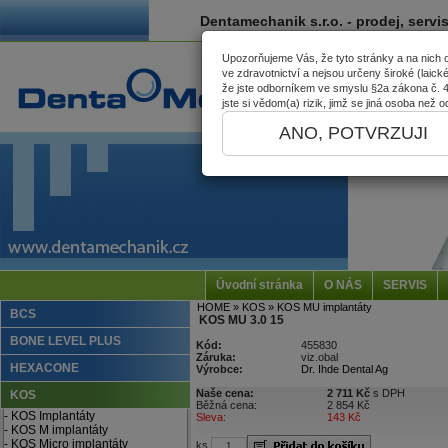
Dentamechanik s.r.o. - prodej, servi
Upozorňujeme Vás, že tyto stránky a na nich
ve zdravotnictví a nejsou určeny široké (laick
že jste odborníkem ve smyslu §2a zákona č. 40
jste si vědom(a) rizik, jimž se jiná osoba než
ANO, POTVRZUJI
Úvodní stránka
O NÁS
SERVIS
HOME
» KOS
» KOS MU implantáty
BCS
KOS MU 3.0 15
BONE LEVEL PLUS
Kód:
455830
Záruka:
viz.obal
HEXACONE
Výrobce:
Dr. Ihde Dental Ag
Naše cena:
2 711 Kč
s DPH
KOS
Běžná cena:
2 854 Kč
- KOS Implantáty
Sleva:
143 Kč
- KOS M implantáty
- KOS Micro implantáty
ks