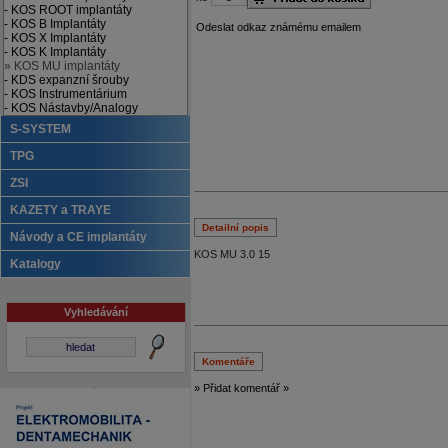
- KOS ROOT implantáty
- KOS B Implantáty
Odeslat odkaz známému emailem
- KOS X Implantáty
- KOS K Implantáty
» KOS MU implantáty
- KDS expanzní šrouby
- KOS Instrumentárium
- KOS Nástavby/Analogy
S-SYSTEM
TPG
ZSI
KAZETY a TRAYE
Detailní popis
Návody a CE implantáty
KOS MU 3.0 15
Katalogy
Vyhledávání
Komentáře
» Přidat komentář »