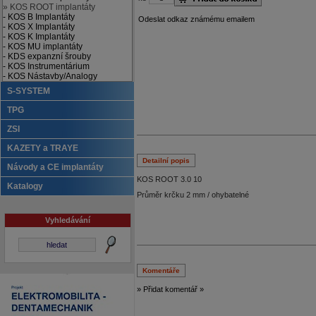
» KOS ROOT implantáty
- KOS B Implantáty
Odeslat odkaz známému emailem
- KOS X Implantáty
- KOS K Implantáty
- KOS MU implantáty
- KDS expanzní šrouby
- KOS Instrumentárium
- KOS Nástavby/Analogy
S-SYSTEM
TPG
ZSI
KAZETY a TRAYE
Detailní popis
Návody a CE implantáty
KOS ROOT 3.0 10
Katalogy
Průměr krčku 2 mm / ohybatelné
Vyhledávání
Komentáře
» Přidat komentář »