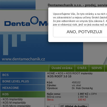
Dentamechanik s.r.o. - prodej, servi
Upozorňujeme Vás, že tyto stránky a na nich
ve zdravotnictví a nejsou určeny široké (laick
že jste odborníkem ve smyslu §2a zákona č. 40
jste si vědom(a) rizik, jimž se jiná osoba než
ANO, POTVRZUJI
Úvodní stránka
O NÁS
SERVIS
HOME
» KOS
» KOS ROOT implantáty
BCS
KOS ROOT 3.0 10
BONE LEVEL PLUS
Kód:
458102
Záruka:
viz.obal
HEXACONE
Výrobce:
Dr. Ihde Dental Ag
Naše cena:
1 897 Kč
s DPH
KOS
Běžná cena:
1 997 Kč
- KOS Implantáty
Sleva:
100 Kč
- KOS M implantáty
- KOS Micro implantáty
ks