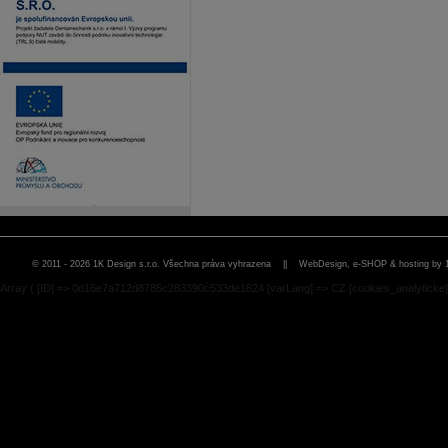
© 2011 - 2026 1K Design s.r.o. Všechna práva vyhrazena ||
WebDesign, e-SHOP & hosting by 
Array ( [ID] => 0d16e7a712d8785c283390c533de1824 [varLang] => CZ [cookies_analyticke] 