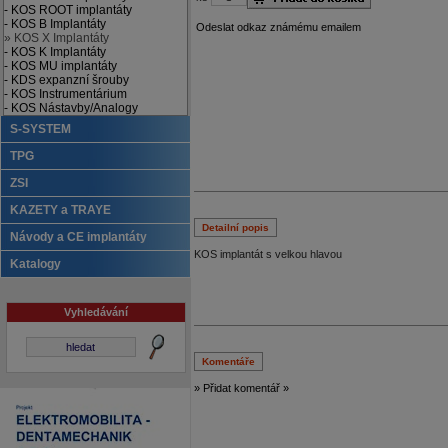
- KOS ROOT implantáty
- KOS B Implantáty
Odeslat odkaz známému emailem
» KOS X Implantáty
- KOS K Implantáty
- KOS MU implantáty
- KDS expanzní šrouby
- KOS Instrumentárium
- KOS Nástavby/Analogy
S-SYSTEM
TPG
ZSI
KAZETY a TRAYE
Detailní popis
Návody a CE implantáty
KOS implantát s velkou hlavou
Katalogy
Vyhledávání
Komentáře
» Přidat komentář »