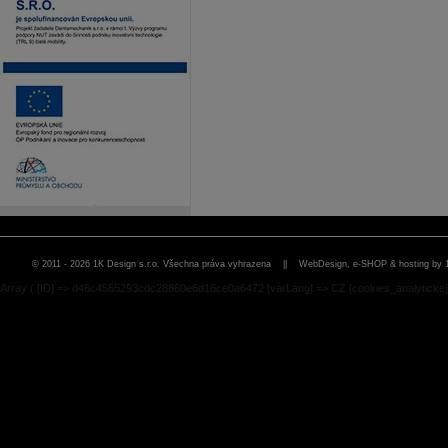
© 2011 - 2026 1K Design s.r.o. Všechna práva vyhrazena ||
WebDesign, e-SHOP & hosting by 
Array ( [ID] => d46c4565293cdc28860e6d16ce0a6472 [varLang] => CZ [cookies_analyticke] 