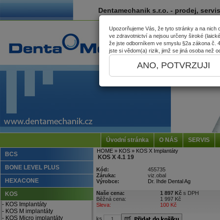
Dentamechanik s.r.o. - prodej, servi
Upozorňujeme Vás, že tyto stránky a na nich
ve zdravotnictví a nejsou určeny široké (laick
že jste odborníkem ve smyslu §2a zákona č. 40
jste si vědom(a) rizik, jimž se jiná osoba než
ANO, POTVRZUJI
Úvodní stránka
O NÁS
SERVIS
HOME
» KOS
» KOS X Implantáty
BCS
KOS X 4.1 19
BONE LEVEL PLUS
Kód:
455735
Záruka:
viz.obal
HEXACONE
Výrobce:
Dr. Ihde Dental Ag
Naše cena:
1 897 Kč
s DPH
KOS
Běžná cena:
1 997 Kč
- KOS Implantáty
Sleva:
100 Kč
- KOS M implantáty
- KOS Micro implantáty
ks