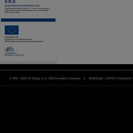
© 2011 - 2026 1K Design s.r.o. Všechna práva vyhrazena ||
WebDesign, e-SHOP & hosting by 
Array ( [ID] => 79dfa1e9fe3c2bb4367975f61e2f3094 [varLang] => CZ [cookies_analyticke] =