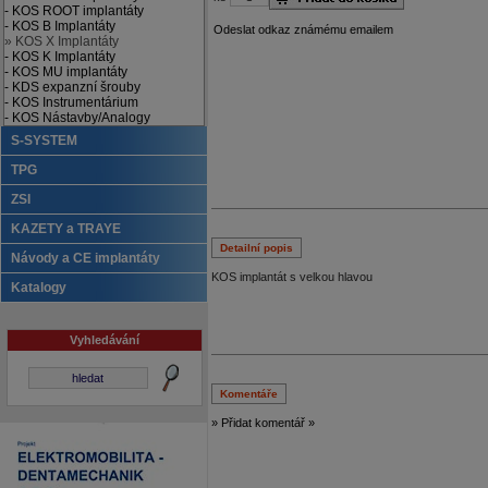
- KOS ROOT implantáty
- KOS B Implantáty
Odeslat odkaz známému emailem
» KOS X Implantáty
- KOS K Implantáty
- KOS MU implantáty
- KDS expanzní šrouby
- KOS Instrumentárium
- KOS Nástavby/Analogy
S-SYSTEM
TPG
ZSI
KAZETY a TRAYE
Detailní popis
Návody a CE implantáty
KOS implantát s velkou hlavou
Katalogy
Vyhledávání
Komentáře
» Přidat komentář »