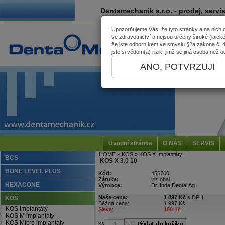
Dentamechanik s.r.o. - prodej, servi
Upozorňujeme Vás, že tyto stránky a na nich
ve zdravotnictví a nejsou určeny široké (laick
že jste odborníkem ve smyslu §2a zákona č. 40
jste si vědom(a) rizik, jimž se jiná osoba než
ANO, POTVRZUJI
Úvodní stránka
O NÁS
SERVIS
HOME
» KOS
» KOS X Implantáty
BCS
KOS X 3.0 10
BONE LEVEL PLUS
Kód:
455700
Záruka:
viz.obal
HEXACONE
Výrobce:
Dr. Ihde Dental Ag
Naše cena:
1 897 Kč
s DPH
KOS
Běžná cena:
1 997 Kč
- KOS Implantáty
Sleva:
100 Kč
- KOS M implantáty
- KOS Micro implantáty
ks